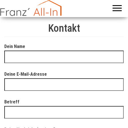
Das
Franz’
Boardinghouse
All In
– Schaffen &
Schlafen auf
Sterneniveau
Kontakt
Dein Name
Deine E-Mail-Adresse
Betreff